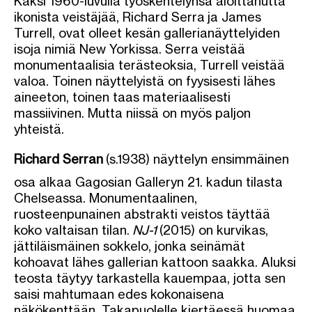
Kaksi 1960-luvulla työskentelynsä aloittanutta
ikonista veistäjää, Richard Serra ja James
Turrell, ovat olleet kesän gallerianäyttelyiden
isoja nimiä New Yorkissa. Serra veistää
monumentaalisia terästeoksia, Turrell veistää
valoa. Toinen näyttelyistä on fyysisesti lähes
aineeton, toinen taas materiaalisesti
massiivinen. Mutta niissä on myös paljon
yhteistä.
Richard Serran
(s.1938) näyttelyn ensimmäinen
osa alkaa Gagosian Galleryn 21. kadun tilasta
Chelseassa. Monumentaalinen,
ruosteenpunainen abstrakti veistos täyttää
koko valtaisan tilan.
NJ-1
(2015) on kurvikas,
jättiläismäinen sokkelo, jonka seinämät
kohoavat lähes gallerian kattoon saakka. Aluksi
teosta täytyy tarkastella kauempaa, jotta sen
saisi mahtumaan edes kokonaisena
näkökenttään. Takapuolelle kiertäessä huomaa,