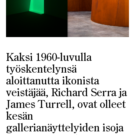
Kaksi 1960-luvulla
työskentelynsä
aloittanutta ikonista
veistäjää, Richard Serra ja
James Turrell, ovat olleet
kesän
gallerianäyttelyiden isoja