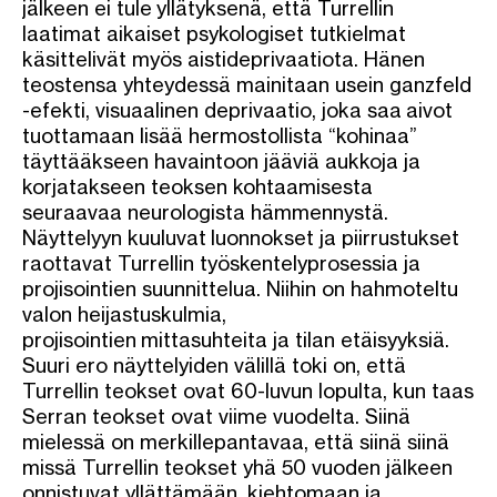
jälkeen ei tule yllätyksenä, että Turrellin
laatimat aikaiset psykologiset tutkielmat
käsittelivät myös aistideprivaatiota. Hänen
teostensa yhteydessä mainitaan usein ganzfeld
-efekti, visuaalinen deprivaatio, joka saa aivot
tuottamaan lisää hermostollista “kohinaa”
täyttääkseen havaintoon jääviä aukkoja ja
korjatakseen teoksen kohtaamisesta
seuraavaa neurologista hämmennystä.
Näyttelyyn kuuluvat luonnokset ja piirrustukset
raottavat Turrellin työskentelyprosessia ja
projisointien suunnittelua. Niihin on hahmoteltu
valon heijastuskulmia,
projisointien mittasuhteita ja tilan etäisyyksiä.
Suuri ero näyttelyiden välillä toki on, että
Turrellin teokset ovat 60-luvun lopulta, kun taas
Serran teokset ovat viime vuodelta. Siinä
mielessä on merkillepantavaa, että siinä siinä
missä Turrellin teokset yhä 50 vuoden jälkeen
onnistuvat yllättämään, kiehtomaan ja