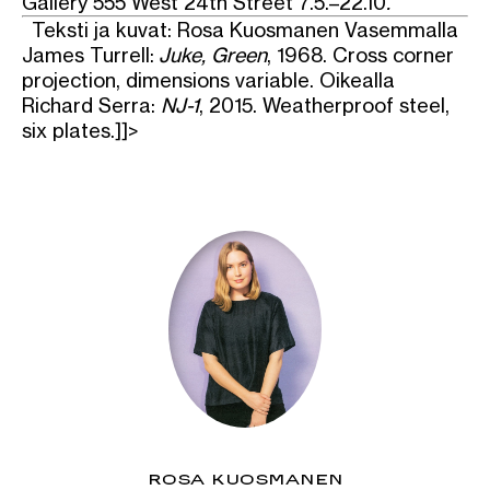
Gallery 555 West 24th Street 7.5.–22.10
.
Teksti ja kuvat: Rosa Kuosmanen Vasemmalla
James Turrell:
Juke, Green
, 1968. Cross corner
projection, dimensions variable. Oikealla
Richard Serra:
NJ-1
, 2015. Weatherproof steel,
six plates.]]>
ROSA KUOSMANEN