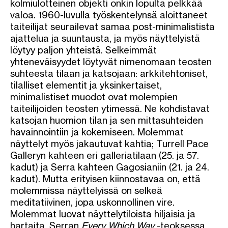
kolmiulotteinen objekti onkin lopulta pelkkää
valoa. 1960-luvulla työskentelynsä aloittaneet
taiteilijat seurailevat samaa post-minimalistista
ajattelua ja suuntausta, ja myös näyttelyistä
löytyy paljon yhteistä. Selkeimmät
yhteneväisyydet löytyvät nimenomaan teosten
suhteesta tilaan ja katsojaan: arkkitehtoniset,
tilalliset elementit ja yksinkertaiset,
minimalistiset muodot ovat molempien
taiteilijoiden teosten ytimessä. Ne kohdistavat
katsojan huomion tilan ja sen mittasuhteiden
havainnointiin ja kokemiseen. Molemmat
näyttelyt myös jakautuvat kahtia; Turrell Pace
Galleryn kahteen eri galleriatilaan (25. ja 57.
kadut) ja Serra kahteen Gagosianiin (21. ja 24.
kadut). Mutta erityisen kiinnostavaa on, että
molemmissa näyttelyissä on selkeä
meditatiivinen, jopa uskonnollinen vire.
Molemmat luovat näyttelytiloista hiljaisia ja
hartaita. Serran
Every Which Way
-teoksessa