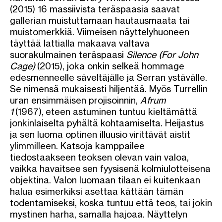
(2015) 16 massiivista teräspaasia saavat
gallerian muistuttamaan hautausmaata tai
muistomerkkiä. Viimeisen näyttelyhuoneen
täyttää lattialla makaava valtava
suorakulmainen teräspaasi
Silence (For John
Cage)
(2015), joka onkin selkeä hommage
edesmenneelle säveltäjälle ja Serran ystävälle.
Se nimensä mukaisesti hiljentää. Myös Turrellin
uran ensimmäisen projisoinnin,
Afrum
1
(1967), eteen astuminen tuntuu kieltämättä
jonkinlaiselta pyhältä kohtaamiselta. Heijastus
ja sen luoma optinen illuusio virittävät aistit
ylimmilleen. Katsoja kamppailee
tiedostaakseen teoksen olevan vain valoa,
vaikka havaitsee sen fyysisenä kolmiulotteisena
objektina. Valon luomaan tilaan ei kuitenkaan
halua esimerkiksi asettaa kättään tämän
todentamiseksi, koska tuntuu että teos, tai jokin
mystinen harha, samalla hajoaa. Näyttelyn