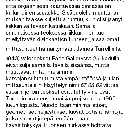
että orgaanisesti kaartuvassa pinnassa on
kuilumainen suuaukko. Sisäpuolella muutaman
mutkan taakse kuljettua tuntuu, kuin olisi jäänyt
kiikkiin valtavaan katiskaan. Samalla
umpinaisessa teoksessa liikkuminen tuo
miellyttävän dislokaation tunteen, ja saa omat
mittasuhteet hämärtymään.
James Turrellin
(s.
1943) valoteokset Pace Galleryssa 25. kadulla
eivät sulje samalla tavalla sisäänsä, mutta
muuttavat mitä ilmeisimmin
katsojan suhtautumista ympäristöönsä ja tilan
mittasuhteisiin. Näyttelyn nimi
67 68 69
viittaa
vuosiin, jolloin teokset ovat tehty – ne ovat
Turrellin uran ensimmäisiä projisointeja 1960-
luvun lopusta. Muodoiltaan minimalistiset,
geometriset heijastukset luovat optisia harhoja,
jotka saavat jo epäilemään omaa
havaintokykyä. Huoneen nurkassa hohtava