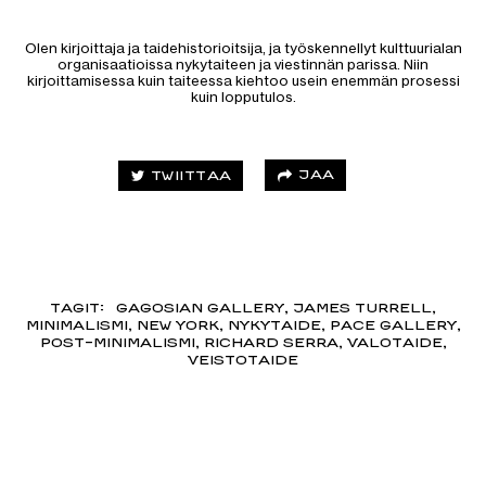
Olen kirjoittaja ja taidehistorioitsija, ja työskennellyt kulttuurialan
organisaatioissa nykytaiteen ja viestinnän parissa. Niin
kirjoittamisessa kuin taiteessa kiehtoo usein enemmän prosessi
kuin lopputulos.
JAA
TWIITTAA
TAGIT:
GAGOSIAN GALLERY
,
JAMES TURRELL
,
MINIMALISMI
,
NEW YORK
,
NYKYTAIDE
,
PACE GALLERY
,
POST-MINIMALISMI
,
RICHARD SERRA
,
VALOTAIDE
,
VEISTOTAIDE