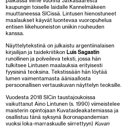
paikassa viime vuonna Jätkäsaaresta
kaupungin toiselle laidalle Kannelmäkeen
muuttaneessa SICissä. Lintusen hienostuneet
maalaukset käyvät luontevaa vuoropuhelua
entisen liikehuoneiston uniikin rouheuden
kanssa.
Näyttelytekstinä on julkaistu argentiinalaisen
kirjailijan ja taidekriitikon
Luis Sagastin
runollinen ja polveileva teksti, jossa hän
tulkitsee Lintusen maalauksia erityisesti
fyysisinä teoksina. Tekstissään hän löytää
lumen vaimentamasta ääniaallosta
persoonallisen vertauskuvan näyttelyn teoksille.
Vuodesta 2018 SICin taustajoukoissa
vaikuttanut Aino Lintunen (s. 1990) viimeistelee
maisterin opintojaan Kuvataideakatemiassa ja
osallistuu tänä syksynä (koronapandemian
vuoksi loka-marraskuulle siirrettyyn)
Kuvan