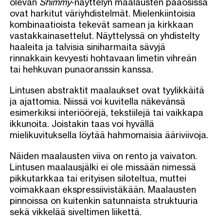
olevan
Shimmy
-näyttelyn maalausten pääosissa
ovat harkitut väriyhdistelmät. Mielenkiintoisia
kombinaatioista tekevät samean ja kirkkaan
vastakkainasettelut. Näyttelyssä on yhdistelty
haaleita ja talvisia siniharmaita sävyjä
rinnakkain kevyesti hohtavaan limetin vihreän
tai hehkuvan punaoranssin kanssa.
Lintusen abstraktit maalaukset ovat tyylikkäitä
ja ajattomia. Niissä voi kuvitella näkevänsä
esimerkiksi interiöörejä, tekstiilejä tai vaikkapa
ikkunoita. Joistakin taas voi hyvällä
mielikuvituksella löytää hahmomaisia ääriviivoja.
Näiden maalausten viiva on rento ja vaivaton.
Lintusen maalausjälki ei ole missään nimessä
pikkutarkkaa tai erityisen siloteltua, muttei
voimakkaan ekspressiivistäkään. Maalausten
pinnoissa on kuitenkin satunnaista struktuuria
sekä vikkelää siveltimen liikettä.