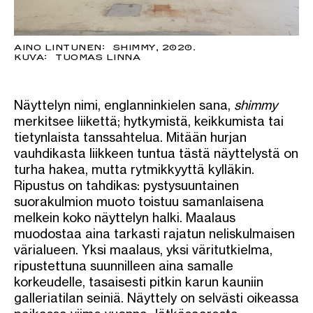
AINO LINTUNEN: SHIMMY, 2020.
KUVA: TUOMAS LINNA
Näyttelyn nimi, englanninkielen sana,
shimmy
merkitsee liikettä; hytkymistä, keikkumista tai
tietynlaista tanssahtelua. Mitään hurjan
vauhdikasta liikkeen tuntua tästä näyttelystä on
turha hakea, mutta rytmikkyyttä kylläkin.
Ripustus on tahdikas: pystysuuntainen
suorakulmion muoto toistuu samanlaisena
melkein koko näyttelyn halki. Maalaus
muodostaa aina tarkasti rajatun neliskulmaisen
värialueen. Yksi maalaus, yksi väritutkielma,
ripustettuna suunnilleen aina samalle
korkeudelle, tasaisesti pitkin karun kauniin
galleriatilan seiniä. Näyttely on selvästi oikeassa