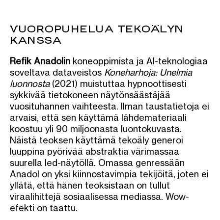
VUOROPUHELUA TEKOÄLYN
KANSSA
Refik Anadolin
koneoppimista ja AI-teknologiaa
soveltava dataveistos
Koneharhoja: Unelmia
luonnosta
(2021) muistuttaa hypnoottisesti
sykkivää tietokoneen näytönsäästäjää
vuosituhannen vaihteesta. Ilman taustatietoja ei
arvaisi, että sen käyttämä lähdemateriaali
koostuu yli 90 miljoonasta luontokuvasta.
Näistä teoksen käyttämä tekoäly generoi
luuppina pyörivää abstraktia värimassaa
suurella led-näytöllä. Omassa genressään
Anadol on yksi kiinnostavimpia tekijöitä, joten ei
yllätä, että hänen teoksistaan on tullut
viraalihittejä sosiaalisessa mediassa. Wow-
efekti on taattu.