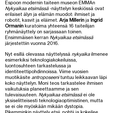
Espoon modernin taiteen museon EMMAn
Nykyaikaa etsimässä
-näyttelyn keskiössä ovat
erilaiset älyn ja elämän muodot: ihmiset ja
robotit, kasvit ja eläimet.
Arja Millerin
ja
Ingrid
Ormanin
kuratoima yhteensä 16 taiteilijan
ryhmänäyttely on sarjassaan toinen.
Ensimmäisen kerran
Nykyaikaa etsimässä
järjestettiin vuonna 2016.
Nyt esillä olevassa näyttelyssä
nykyaika
ilmenee
esimerkiksi teknologiakokeiluissa,
luontosuhteen tarkastelussa ja
identiteettipohdinnoissa. Viime vuosien
muotikäsite
antroposeeni
tuntuu leikkaavan läpi
koko näyttelyn. Moni teos tarkastelee ihmisen
vaikutuksia planeettaamme ja sen
tulevaisuuteen.
Nykyaikaa etsimässä
ei ole
yksiselitteisesti teknologiaoptimistinen, mutta
se ei ole myöskään mikään dystopia.
Pikemminkin näyttely etsii, pohtii ja kokeilee