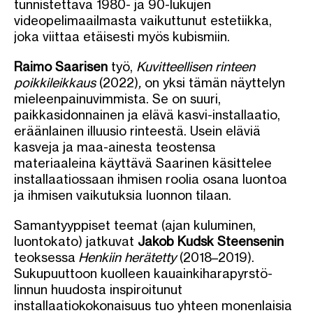
tunnistettava 1980- ja 90-lukujen
videopelimaailmasta vaikuttunut estetiikka,
joka viittaa etäisesti myös kubismiin.
Raimo Saarisen
työ,
Kuvitteellisen rinteen
poikkileikkaus
(2022)
,
on yksi tämän näyttelyn
mieleenpainuvimmista. Se on suuri,
paikkasidonnainen ja elävä kasvi-installaatio,
eräänlainen illuusio rinteestä. Usein eläviä
kasveja ja maa-ainesta teostensa
materiaaleina käyttävä Saarinen käsittelee
installaatiossaan ihmisen roolia osana luontoa
ja ihmisen vaikutuksia luonnon tilaan.
Samantyyppiset teemat (ajan kuluminen,
luontokato) jatkuvat
Jakob Kudsk Steensenin
teoksessa
Henkiin herätetty
(2018–2019).
Sukupuuttoon kuolleen kauainkiharapyrstö-
linnun huudosta inspiroitunut
installaatiokokonaisuus tuo yhteen monenlaisia