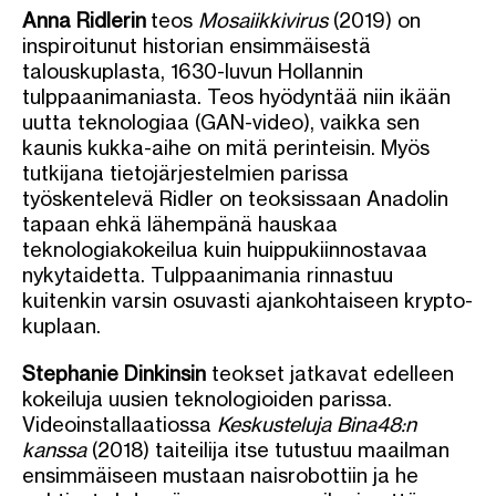
Anna Ridlerin
teos
Mosaiikkivirus
(2019) on
inspiroitunut historian ensimmäisestä
talouskuplasta, 1630-luvun Hollannin
tulppaanimaniasta. Teos hyödyntää niin ikään
uutta teknologiaa (GAN-video), vaikka sen
kaunis kukka-aihe on mitä perinteisin. Myös
tutkijana tietojärjestelmien parissa
työskentelevä Ridler on teoksissaan Anadolin
tapaan ehkä lähempänä hauskaa
teknologiakokeilua kuin huippukiinnostavaa
nykytaidetta. Tulppaanimania rinnastuu
kuitenkin varsin osuvasti ajankohtaiseen krypto-
kuplaan.
Stephanie Dinkinsin
teokset jatkavat edelleen
kokeiluja uusien teknologioiden parissa.
Videoinstallaatiossa
Keskusteluja Bina48:n
kanssa
(2018) taiteilija itse tutustuu maailman
ensimmäiseen mustaan naisrobottiin ja he