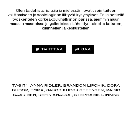
Olen taidehistorioitsija ja mielessäni ovat usein taiteen
välittämiseen ja sosiologiaan liittyvät kysymykset. Tällä hetkellä
työskentelen korkeakouluhallinnon parissa, aiemmin muun
muassa museoissa ja gallerioissa. Lähestyn taidetta katsoen,
kuunnellen ja keskustellen.
JAA
TWIITTAA
TAGIT:
ANNA RIDLER
,
BRANDON LIPCHIK
,
DORA
BUDOR
,
EMMA
,
JAKOB KUDSK STEENSEN
,
RAIMO
SAARINEN
,
REFIK ANADOL
,
STEPHANIE DINKINS