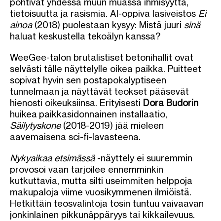
pohtivat yhdessä muun muassa ihmisyyttä,
tietoisuutta ja rasismia. AI-oppiva lasiveistos
Ei
ainoa
(2018) puolestaan kysyy: Mistä juuri
sinä
haluat keskustella tekoälyn kanssa?
WeeGee-talon brutalistiset betonihallit ovat
selvästi tälle näyttelylle oikea paikka. Puitteet
sopivat hyvin sen postapokalyptiseen
tunnelmaan ja näyttävät teokset pääsevät
hienosti oikeuksiinsa. Erityisesti
Dora Budorin
huikea paikkasidonnainen installaatio,
Säilytyskone
(2018-2019) jää mieleen
aavemaisena sci-fi-lavasteena.
Nykyaikaa etsimässä
-näyttely ei suuremmin
provosoi vaan tarjoilee ennemminkin
kutkuttavia, mutta silti useimmiten helppoja
makupaloja viime vuosikymmenen ilmiöistä.
Hetkittäin teosvalintoja tosin tuntuu vaivaavan
jonkinlainen pikkunäppäryys tai kikkailevuus.