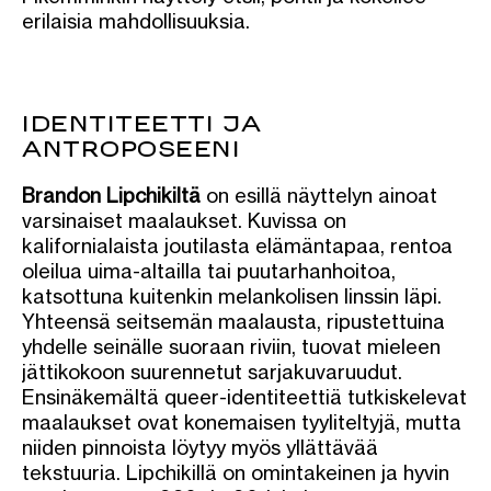
erilaisia mahdollisuuksia.
IDENTITEETTI JA
ANTROPOSEENI
Brandon Lipchikiltä
on esillä näyttelyn ainoat
varsinaiset maalaukset. Kuvissa on
kalifornialaista joutilasta elämäntapaa, rentoa
oleilua uima-altailla tai puutarhanhoitoa,
katsottuna kuitenkin melankolisen linssin läpi.
Yhteensä seitsemän maalausta, ripustettuina
yhdelle seinälle suoraan riviin, tuovat mieleen
jättikokoon suurennetut sarjakuvaruudut.
Ensinäkemältä queer-identiteettiä tutkiskelevat
maalaukset ovat konemaisen tyyliteltyjä, mutta
niiden pinnoista löytyy myös yllättävää
tekstuuria. Lipchikillä on omintakeinen ja hyvin