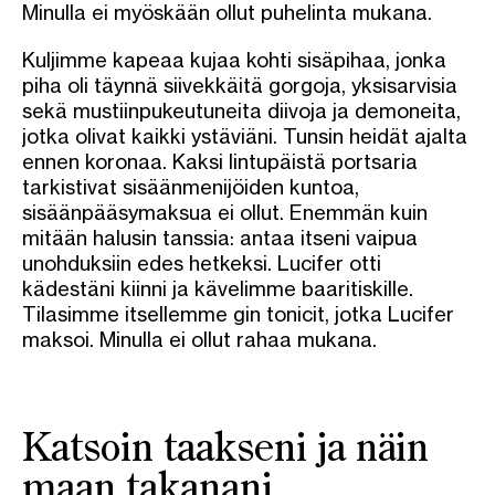
Minulla ei myöskään ollut puhelinta mukana.
Kuljimme kapeaa kujaa kohti sisäpihaa, jonka
piha oli täynnä siivekkäitä gorgoja, yksisarvisia
sekä mustiinpukeutuneita diivoja ja demoneita,
jotka olivat kaikki ystäviäni. Tunsin heidät ajalta
ennen koronaa. Kaksi lintupäistä portsaria
tarkistivat sisäänmenijöiden kuntoa,
sisäänpääsymaksua ei ollut. Enemmän kuin
mitään halusin tanssia: antaa itseni vaipua
unohduksiin edes hetkeksi. Lucifer otti
kädestäni kiinni ja kävelimme baaritiskille.
Tilasimme itsellemme gin tonicit, jotka Lucifer
maksoi. Minulla ei ollut rahaa mukana.
Katsoin taakseni ja näin
maan takanani