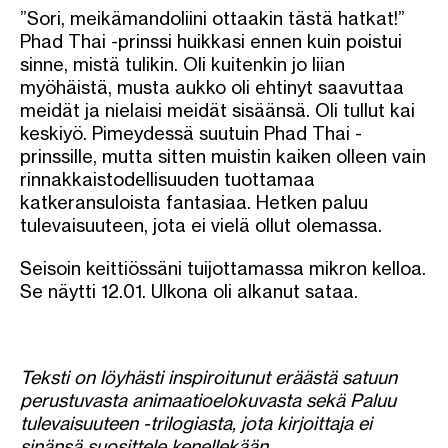
”Sori, meikämandoliini ottaakin tästä hatkat!”
Phad Thai -prinssi huikkasi ennen kuin poistui
sinne, mistä tulikin. Oli kuitenkin jo liian
myöhäistä, musta aukko oli ehtinyt saavuttaa
meidät ja nielaisi meidät sisäänsä. Oli tullut kai
keskiyö. Pimeydessä suutuin Phad Thai -
prinssille, mutta sitten muistin kaiken olleen vain
rinnakkaistodellisuuden tuottamaa
katkeransuloista fantasiaa. Hetken paluu
tulevaisuuteen, jota ei vielä ollut olemassa.
Seisoin keittiössäni tuijottamassa mikron kelloa.
Se näytti 12.01. Ulkona oli alkanut sataa.
Teksti on löyhästi inspiroitunut eräästä satuun
perustuvasta animaatioelokuvasta sekä Paluu
tulevaisuuteen -trilogiasta, jota kirjoittaja ei
sinänsä suosittele kenellekään.