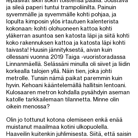
ja sileä paperi tuntui trampoliinilta. Painuin
syvemmälle ja syvemmälle kohti pohjaa, ja
lopulta kimposin ylös irtautuen kalenterista
kokonaan: kohti olohuoneen kattoa kohti
yläkerran asuntoa sen katosta läpi ja siitä kohti
koko rakennuksen kattoa ja katosta läpi kohti
taivasta! Huusin jännityksestä, aivan kuin
ollessani vuonna 2019 Taiga -vuoristoradassa
Linnanmäellä. Selässäni minulla oli siivet ja liidin
korkealla talojen yllä. Näin tien, joka johti
metrolle. Tunsin nämä paikat paremmin kuin
hyvin. Kehoani kääntelemällä hallitsin lentoani.
Kulosaaren metron kohdalla pysähdyin aseman
katolle tarkkailemaan tilannetta. Minne olin
oikein menossa?
Olin jo tottunut kotona olemiseen enkä enää
muistanut maailmaa kotini ulkopuolella.
Haaveilin kuitenkin juhlimisesta. Siitä, että saisin