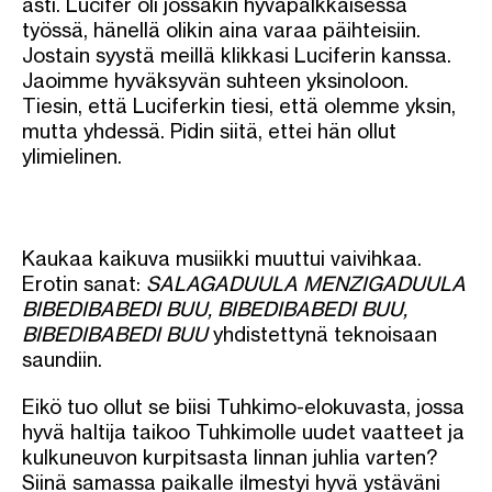
asti. Lucifer oli jossakin hyväpalkkaisessa
työssä, hänellä olikin aina varaa päihteisiin.
Jostain syystä meillä klikkasi Luciferin kanssa.
Jaoimme hyväksyvän suhteen yksinoloon.
Tiesin, että Luciferkin tiesi, että olemme yksin,
mutta yhdessä. Pidin siitä, ettei hän ollut
ylimielinen.
Kaukaa kaikuva musiikki muuttui vaivihkaa.
Erotin sanat:
SALAGADUULA MENZIGADUULA
BIBEDIBABEDI BUU, BIBEDIBABEDI BUU,
BIBEDIBABEDI BUU
yhdistettynä teknoisaan
saundiin.
Eikö tuo ollut se biisi Tuhkimo-elokuvasta, jossa
hyvä haltija taikoo Tuhkimolle uudet vaatteet ja
kulkuneuvon kurpitsasta linnan juhlia varten?
Siinä samassa paikalle ilmestyi hyvä ystäväni