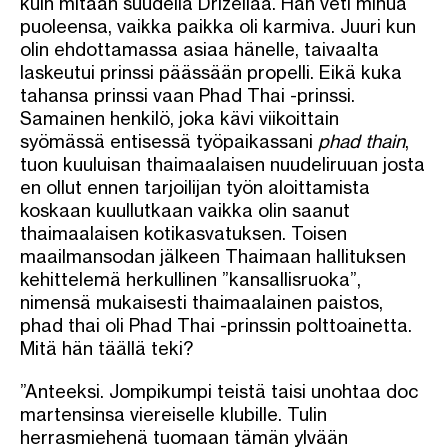
kuin mitään suudella Drizellaa. Hän veti minua
puoleensa, vaikka paikka oli karmiva. Juuri kun
olin ehdottamassa asiaa hänelle, taivaalta
laskeutui prinssi päässään propelli. Eikä kuka
tahansa prinssi vaan Phad Thai -prinssi.
Samainen henkilö, joka kävi viikoittain
syömässä entisessä työpaikassani
phad thain
,
tuon kuuluisan thaimaalaisen nuudeliruuan josta
en ollut ennen tarjoilijan työn aloittamista
koskaan kuullutkaan vaikka olin saanut
thaimaalaisen kotikasvatuksen. Toisen
maailmansodan jälkeen Thaimaan hallituksen
kehittelemä herkullinen ”kansallisruoka”,
nimensä mukaisesti thaimaalainen paistos,
phad thai oli Phad Thai -prinssin polttoainetta.
Mitä hän täällä teki?
”Anteeksi. Jompikumpi teistä taisi unohtaa doc
martensinsa viereiselle klubille. Tulin
herrasmiehenä tuomaan tämän ylvään