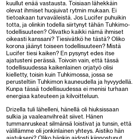
kuullut enää vastausta. Toisiaan lähekkäin
olevat ihmiset huojuivat rytmin mukaan. Ei
tietoakaan turvaväleistä. Jos Lucifer puhuikin
totta, ja olinkin todella siirtynyt tähän Tuhkimo-
todellisuuteen? Olivatko kaikki nämä ihmiset
oikeasti kanssani? Tiesivätkö he tästä? Oliko
korona jäänyt toiseen todellisuuteen? Mistä
Lucifer tiesi kaiken? En pysynyt edes itse
ajatusteni perässä. Toivoin vain, että tässä
todellisuudessa kaikenlainen orjatyö olisi
kielletty, toisin kuin Tuhkimossa, jossa se
perusteltiin Tuhkimon kauneudella ja hyvyydellä.
Kunpa tässä todellisuudessa ei menisi turhaan
energiaa kateuteen ja kilvoitteluun.
Drizella tuli lähelleni, hänellä oli hiuksissaan
sulkia ja vaaleanvihreät siivet. Hänen
tummanruskeat silmänsä loistivat ja tunsin, että
välillämme oli jonkinlainen yhteys. Aistiko hän
ajatukseni? Oliko hänkin aidosti kiinnostunut