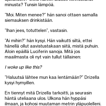
minusta? Tunsin lämpöä.
”Moi. Miten menee?” hän sanoi ottaen samalla
siemauksen drinkistään.
”Ihan jees, totuttelen”, vastasin.
”Ai mihin?” hän kysyi. Hän vaikutti siltä, ettei
hänellä ollut aavistustakaan siitä, mistä puhuin.
Aloin epäillä Luciferin sanoja. Mitä jos
maailmasta oli nyt vain tullut tällainen:
I woke up like this?
”Haluutsä lähtee mun kaa lentämään?” Drizella
kysyi hymyillen.
En tiennyt mitä Drizella tarkoitti, ja seurasin
häntä uteliaana ulos. Ulkona hän hyppäsi
ilmaan, ja kohosi muutaman metrin yläpuolelleni.