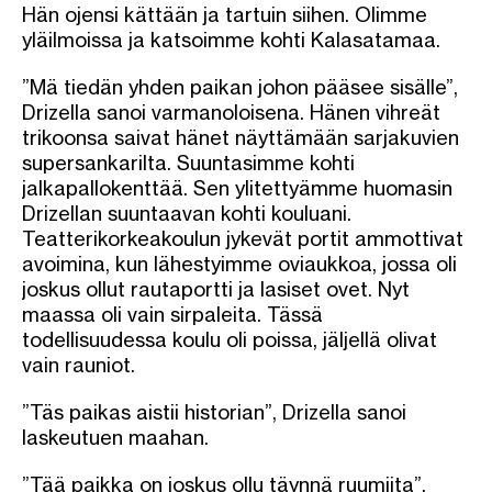
Hän ojensi kättään ja tartuin siihen. Olimme
yläilmoissa ja katsoimme kohti Kalasatamaa.
”Mä tiedän yhden paikan johon pääsee sisälle”,
Drizella sanoi varmanoloisena. Hänen vihreät
trikoonsa saivat hänet näyttämään sarjakuvien
supersankarilta. Suuntasimme kohti
jalkapallokenttää. Sen ylitettyämme huomasin
Drizellan suuntaavan kohti kouluani.
Teatterikorkeakoulun jykevät portit ammottivat
avoimina, kun lähestyimme oviaukkoa, jossa oli
joskus ollut rautaportti ja lasiset ovet. Nyt
maassa oli vain sirpaleita. Tässä
todellisuudessa koulu oli poissa, jäljellä olivat
vain rauniot.
”Täs paikas aistii historian”, Drizella sanoi
laskeutuen maahan.
”Tää paikka on joskus ollu täynnä ruumiita”,