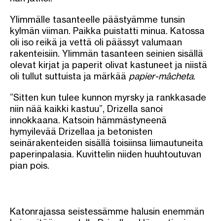
Ylimmälle tasanteelle päästyämme tunsin
kylmän viiman. Paikka puistatti minua. Katossa
oli iso reikä ja vettä oli päässyt valumaan
rakenteisiin. Ylimmän tasanteen seinien sisällä
olevat kirjat ja paperit olivat kastuneet ja niistä
oli tullut suttuista ja märkää
papier-mâcheta
.
”Sitten kun tulee kunnon myrsky ja rankkasade
niin nää kaikki kastuu”, Drizella sanoi
innokkaana. Katsoin hämmästyneenä
hymyilevää Drizellaa ja betonisten
seinärakenteiden sisällä toisiinsa liimautuneita
paperinpalasia. Kuvittelin niiden huuhtoutuvan
pian pois.
Katonrajassa seistessämme halusin enemmän