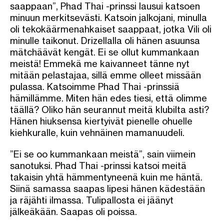
saappaan”, Phad Thai -prinssi lausui katsoen
minuun merkitsevästi. Katsoin jalkojani, minulla
oli tekokäärmenahkaiset saappaat, jotka Vili oli
minulle taikonut. Drizellalla oli hänen asuunsa
mätchäävät kengät. Ei se ollut kummankaan
meistä! Emmekä me kaivanneet tänne nyt
mitään pelastajaa, sillä emme olleet missään
pulassa. Katsoimme Phad Thai -prinssiä
hämillämme. Miten hän edes tiesi, että olimme
täällä? Oliko hän seurannut meitä klubilta asti?
Hänen hiuksensa kiertyivät pienelle ohuelle
kiehkuralle, kuin vehnäinen mamanuudeli.
”Ei se oo kummankaan meistä”, sain viimein
sanotuksi. Phad Thai -prinssi katsoi meitä
takaisin yhtä hämmentyneenä kuin me häntä.
Siinä samassa saapas lipesi hänen kädestään
ja räjähti ilmassa. Tulipallosta ei jäänyt
jälkeäkään. Saapas oli poissa.