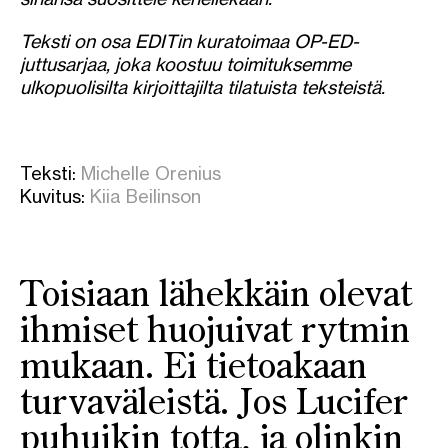
Teksti on osa EDITin kuratoimaa OP-ED-
juttusarjaa, joka koostuu toimituksemme
ulkopuolisilta kirjoittajilta tilatuista teksteistä.
Teksti:
Michelle Orenius
Kuvitus:
Kiia Beilinson
Toisiaan lähekkäin olevat
ihmiset huojuivat rytmin
mukaan. Ei tietoakaan
turvaväleistä. Jos Lucifer
puhuikin totta, ja olinkin