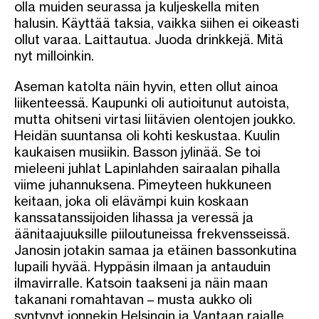
olla muiden seurassa ja kuljeskella miten
halusin. Käyttää taksia
, vaikka siihen ei oikeasti
ollut varaa.
Laittautua. Juoda drinkkejä. Mitä
nyt milloinkin.
Aseman katolta näin hyvin, etten ollut ainoa
liikenteessä. Kaupunki oli autioitunut autoista,
mutta ohitseni virtasi liitävien olentojen joukko.
Heidän suuntansa oli kohti keskustaa. Kuulin
kaukaisen musiikin. Basson jylinää. Se toi
mieleeni juhlat Lapinlahden sairaalan pihalla
viime juhannuksena. Pimeyteen hukkuneen
keitaan, joka oli elävämpi kuin koskaan
kanssatanssijoiden lihassa ja veressä ja
äänitaajuuksille piiloutuneissa frekvensseissä.
Janosin jotakin samaa ja etäinen bassonkutina
lupaili hyvää. Hyppäsin ilmaan ja antauduin
ilmavirralle. Katsoin taakseni ja näin maan
takanani romahtavan – musta aukko oli
syntynyt jonnekin Helsingin ja Vantaan rajalle.