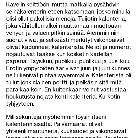
Kävelin keittiöön, mutta matkalla pysähdyin
seinäkalenterin eteen katsomaan, josko minulla
olisi ollut pakollisia menoja. Tuijotin kalenteria,
joka vähitellen alkoi muuttamaan muotoaan
venyen ja valuen pitkin seinää. Aiemmin niin
suorat viivat ja selkeästi merkityt viikonpäivät
olivat kadonneet kalenterista. Neliöt ja numerot
nojautuivat taakse kun kosketin kädelläni
paperia. Täysikuu, puolikuu, puolikuu ja uusi kuu.
Erotin ympyröiden ääriviivat juuri ja juuri kunnes
ne liukenivat pintaa syvemmälle. Kalenterista oli
tullut jonkinlainen portti, ja pelkäsin sitä mitä
paraikaa koin. En kuitenkaan voinut vastustaa
houkutusta nojata kohti kalenteria. Kurkotin
tyhjyyteen.
Millisekunteja myöhemmin löysin itseni
kalenterin sisältä. Päivämäärät olivat
yhteenliimautuneita, kuukaudet ja viikonpäivät
lepäsivät sikin sokin toistensa päällä. Joustava