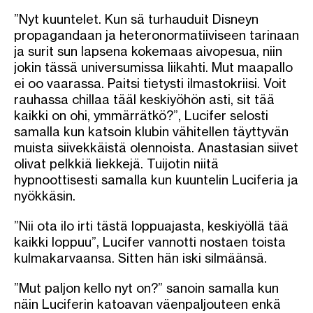
”Nyt kuuntelet. Kun sä turhauduit Disneyn
propagandaan ja heteronormatiiviseen tarinaan
ja surit sun lapsena kokemaas aivopesua, niin
jokin tässä universumissa liikahti. Mut maapallo
ei oo vaarassa. Paitsi tietysti ilmastokriisi. Voit
rauhassa chillaa tääl keskiyöhön asti, sit tää
kaikki on ohi, ymmärrätkö?”, Lucifer selosti
samalla kun katsoin klubin vähitellen täyttyvän
muista siivekkäistä olennoista. Anastasian siivet
olivat pelkkiä liekkejä. Tuijotin niitä
hypnoottisesti samalla kun kuuntelin Luciferia ja
nyökkäsin.
”Nii ota ilo irti tästä loppuajasta, keskiyöllä tää
kaikki loppuu”, Lucifer vannotti nostaen toista
kulmakarvaansa. Sitten hän iski silmäänsä.
”Mut paljon kello nyt on?” sanoin samalla kun
näin Luciferin katoavan väenpaljouteen enkä