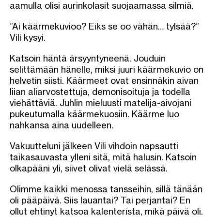
aamulla olisi aurinkolasit suojaamassa silmiä.
”Ai käärmekuvioo? Eiks se oo vähän… tylsää?”
Vili kysyi.
Katsoin häntä ärsyyntyneenä. Jouduin
selittämään hänelle, miksi juuri käärmekuvio on
helvetin siisti. Käärmeet ovat ensinnäkin aivan
liian aliarvostettuja, demonisoituja ja todella
viehättäviä. Juhlin mieluusti matelija-aivojani
pukeutumalla käärmekuosiin. Käärme luo
nahkansa aina uudelleen.
Vakuutteluni jälkeen Vili vihdoin napsautti
taikasauvasta ylleni sitä, mitä halusin. Katsoin
olkapääni yli, siivet olivat vielä selässä.
Olimme kaikki menossa tansseihin, sillä tänään
oli pääpäivä. Siis lauantai? Tai perjantai? En
ollut ehtinyt katsoa kalenterista, mikä päivä oli.