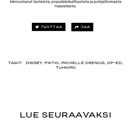
kiinnostunut tunteista, populäärikulttuurista ja pohjattomasta
haaveilusta.
JAA
TWIITTAA
TAGIT:
DISNEY
,
FIKTIO
,
MICHELLE ORENIUS
,
OP-ED
,
TUHKIMO
LUE SEURAAVAKSI