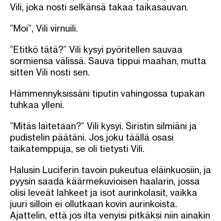
Vili, joka nosti selkänsä takaa taikasauvan.
”Moi”, Vili virnuili.
”Etitkö tätä?” Vili kysyi pyöritellen sauvaa
sormiensa välissä. Sauva tippui maahan, mutta
sitten Vili nosti sen.
Hämmennyksissäni tiputin vahingossa tupakan
tuhkaa ylleni.
”Mitäs laitetaan?” Vili kysyi. Siristin silmiäni ja
pudistelin päätäni. Jos joku täällä osasi
taikatemppuja, se oli tietysti Vili.
Halusin Luciferin tavoin pukeutua eläinkuosiin, ja
pyysin saada käärmekuvioisen haalarin, jossa
olisi leveät lahkeet ja isot aurinkolasit, vaikka
juuri silloin ei ollutkaan kovin aurinkoista.
Ajattelin, että jos ilta venyisi pitkäksi niin ainakin