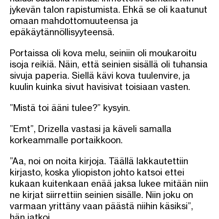
jykevän talon rapistumista. Ehkä se oli kaatunut
omaan mahdottomuuteensa ja
epäkäytännöllisyyteensä.
Portaissa oli kova melu, seiniin oli moukaroitu
isoja reikiä. Näin, että seinien sisällä oli tuhansia
sivuja paperia. Siellä kävi kova tuulenvire, ja
kuulin kuinka sivut havisivat toisiaan vasten.
”Mistä toi ääni tulee?” kysyin.
”Emt”, Drizella vastasi ja käveli samalla
korkeammalle portaikkoon.
”Aa, noi on noita kirjoja. Täällä lakkautettiin
kirjasto, koska yliopiston johto katsoi ettei
kukaan kuitenkaan enää jaksa lukee mitään niin
ne kirjat siirrettiin seinien sisälle. Niin joku on
varmaan yrittäny vaan päästä niihin käsiksi”,
hän jatkoi.