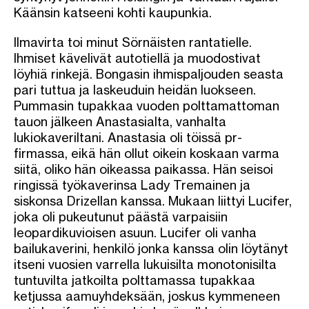
Käänsin katseeni kohti kaupunkia.
Ilmavirta toi minut Sörnäisten rantatielle.
Ihmiset kävelivät autotiellä ja muodostivat
löyhiä rinkejä. Bongasin ihmispaljouden seasta
pari tuttua ja laskeuduin heidän luokseen.
Pummasin tupakkaa vuoden polttamattoman
tauon jälkeen Anastasialta, vanhalta
lukiokaveriltani. Anastasia oli töissä pr-
firmassa, eikä hän ollut oikein koskaan varma
siitä, oliko hän oikeassa paikassa. Hän seisoi
ringissä työkaverinsa Lady Tremainen ja
siskonsa Drizellan kanssa. Mukaan liittyi Lucifer,
joka oli pukeutunut päästä varpaisiin
leopardikuvioisen asuun. Lucifer oli vanha
bailukaverini, henkilö jonka kanssa olin löytänyt
itseni vuosien varrella lukuisilta monotonisilta
tuntuvilta jatkoilta polttamassa tupakkaa
ketjussa aamuyhdeksään, joskus kymmeneen