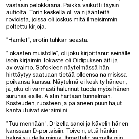
vastasin pelokkaana. Paikka vaikutti täysin
autiolta. Torin keskellä oli vain jäänteitä
rovioista, joissa oli joskus mitä ilmeisimmin
poltettu kirjoja.
”Hamlet”, erotin tuhkan seasta.
“Iokasten muistolle”, oli joku kirjoittanut seinälle
isoin kirjaimin. Iokaste oli Oidipuksen äiti ja
aviovaimo. Sofokleen näytelmässä hän
hirttäytyy saatuaan tietää olleensa naimisissa
poikansa kanssa. Näytelmä ei keskity häneen,
ja joku oli varmasti halunnut tuoda myös hänen
surunsa esille. Aistin hartaan tunnelman.
Kosteuden, ruosteen ja palaneen puun hajut
kantautuivat sieraimiini.
”Tuu mennään”, Drizella sanoi ja kävelin hänen
kanssaan D-portaisiin. Toivoin, että hänkin
halusi suudella minua. Ihmettelin samalla niin