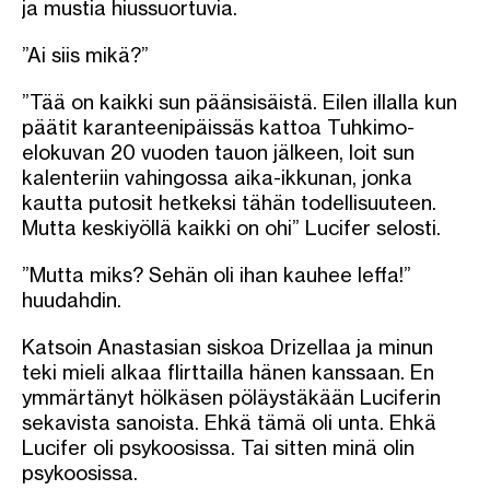
ja mustia hiussuortuvia.
”Ai siis mikä?”
”Tää on kaikki sun päänsisäistä. Eilen illalla kun
päätit karanteenipäissäs kattoa Tuhkimo-
elokuvan 20 vuoden tauon jälkeen, loit sun
kalenteriin vahingossa aika-ikkunan, jonka
kautta putosit hetkeksi tähän todellisuuteen.
Mutta keskiyöllä kaikki on ohi” Lucifer selosti.
”Mutta miks? Sehän oli ihan kauhee leffa!”
huudahdin.
Katsoin Anastasian siskoa Drizellaa ja minun
teki mieli alkaa flirttailla hänen kanssaan. En
ymmärtänyt hölkäsen pöläystäkään Luciferin
sekavista sanoista. Ehkä tämä oli unta. Ehkä
Lucifer oli psykoosissa. Tai sitten minä olin
psykoosissa.