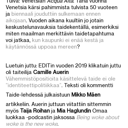
Tulva: Venetsian
Acqua Alta
. Tänä vuonna
Venetsia kärsi pahimmista tulvista 50 vuoteen
ja
biennaali jouduttiin sulkemaan ennen
aikojaan
. Vuoden aikana kuultiin jo jotain
keskustelunavauksia taidekentällä, esimerkiksi
miten maailman merkittävin taidetapahtuma
voi jatkaa,
kun kaupunki ei enää kestä ja
käytännössä uppoaa mereen
?
Luetuin juttu: EDITin vuoden 2019 klikatuin juttu
oli taiteilija
Camille Auerin
Vähemmistöpositioita käsittelevä taide ei ole
”identiteettipolitiikkaa”
. Teksti oli kommentti
Taide-lehdessä julkaistuun
Mikko Mäen
artikkeliin. Auerin juttuun viitattiin sittemmin
myös
Taija Roihan
ja
Mia
Haglundin
Omaa
luokkaa -podcastin jaksossa
Being woke about
woke is the new woke
.