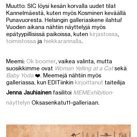
Muutto: SIC löysi kesän korvalla uudet tilat
Kannelmäestä, kuten myös Kosminen keväällä
Punavuoresta. Helsingin galleriaskene ilahtui!
Vuoden aikana nähtiin näyttelyjä myös
epätyypillisissä paikoissa, kuten
kirjastossa
,
toimistossa
ja
hiekkarannalla
.
Meemi:
Ok boomer
, vaikea valinta, mutta
suosikkimme ovat
Woman Yelling at a Cat
sekä
Baby Yoda
❤️. Meemejä nähtiin myös
galleriassa, kun EDITiinkin
kirjoittanut
taiteilija
Jenna Jauhiainen
fasilitoi
MEMExhibition
-
näyttelyn
Oksasenkatu11-galleriaan.