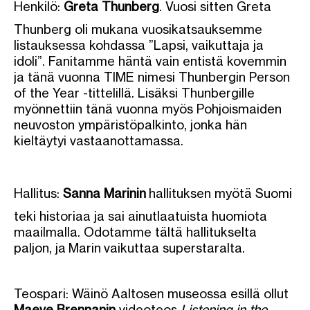
Henkilö:
Greta Thunberg
. Vuosi sitten Greta
Thunberg oli mukana vuosikatsauksemme
listauksessa kohdassa ”Lapsi, vaikuttaja ja
idoli”. Fanitamme häntä vain entistä kovemmin
ja tänä vuonna TIME nimesi Thunbergin Person
of the Year -tittelillä. Lisäksi Thunbergille
myönnettiin tänä vuonna myös Pohjoismaiden
neuvoston ympäristöpalkinto, jonka hän
kieltäytyi vastaanottamassa.
Hallitus:
Sanna Marinin
hallituksen myötä Suomi
teki historiaa ja sai ainutlaatuista huomiota
maailmalla. Odotamme tältä hallitukselta
paljon, ja Marin vaikuttaa superstaralta.
Teospari: Wäinö Aaltosen museossa esillä ollut
Maeve Brennanin
videoteos
Listening in the