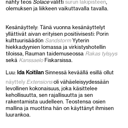
nähty teos
Solace
välitti
surun lakipisteen
,
olemuksen ja liikkeen vaikuttavalla tavalla.
Kesänäyttely: Tänä vuonna kesänäyttelyt
yllättivät aivan erityisen positiivisesti: Porin
kulttuurisäädön
Sandstorm
Yyterin
hiekkadyynien lomassa ja virkistyshotellin
tiloissa, Rauman taidemuseossa
Rakas tylsyys
sekä
Kanssaelo
Fiskarsissa.
Luu:
Ida Koitilan
Sinnessä keväällä esillä ollut
näyttely
Extensions
oli vähäeleisyydessään
levollinen kokonaisuus, joka käsittelee
kehollisuutta, sen rajallisuutta ja sen
rakentamista uudelleen. Teostensa osien
mallina ja muottina hän on käyttänyt ihmisen
luurankoa.