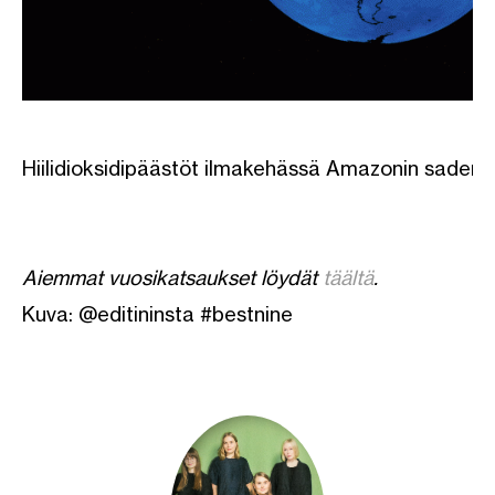
Hiilidioksidipäästöt ilmakehässä Amazonin sadem
Aiemmat vuosikatsaukset löydät
täältä
.
Kuva: @editininsta #bestnine