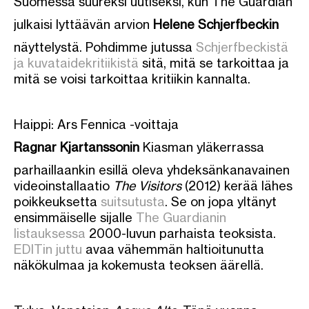
Suomessa suureksi uutiseksi, kun The Guardian
julkaisi lyttäävän arvion
Helene Schjerfbeckin
näyttelystä. Pohdimme jutussa
Schjerfbeckistä
ja kuvataidekritiikistä
sitä, mitä se tarkoittaa ja
mitä se voisi tarkoittaa kritiikin kannalta.
Haippi: Ars Fennica -voittaja
Ragnar Kjartanssonin
Kiasman yläkerrassa
parhaillaankin esillä oleva yhdeksänkanavainen
videoinstallaatio
The Visitors
(2012) kerää lähes
poikkeuksetta
suitsutusta
. Se on jopa yltänyt
ensimmäiselle sijalle
The Guardianin
listauksessa
2000-luvun parhaista teoksista.
EDITin juttu
avaa vähemmän haltioitunutta
näkökulmaa ja kokemusta teoksen äärellä.