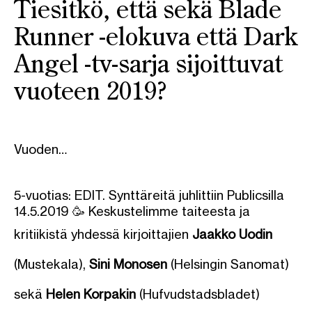
Tiesitkö, että sekä
Blade
Runner
-elokuva että
Dark
Angel
-tv-sarja sijoittuvat
vuoteen 2019?
Vuoden…
5-vuotias: EDIT. Synttäreitä juhlittiin Publicsilla
14.5.2019 🥳 Keskustelimme taiteesta ja
kritiikistä yhdessä kirjoittajien
Jaakko Uodin
(Mustekala),
Sini Monosen
(Helsingin Sanomat)
sekä
Helen Korpakin
(Hufvudstadsbladet)