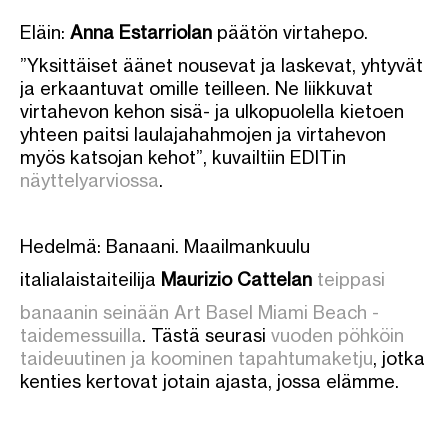
Eläin:
Anna Estarriolan
päätön virtahepo.
”Yksittäiset äänet nousevat ja laskevat, yhtyvät
ja erkaantuvat omille teilleen. Ne liikkuvat
virtahevon kehon sisä- ja ulkopuolella kietoen
yhteen paitsi laulajahahmojen ja virtahevon
myös katsojan kehot”, kuvailtiin EDITin
näyttelyarviossa
.
Hedelmä: Banaani. Maailmankuulu
italialaistaiteilija
Maurizio Cattelan
teippasi
banaanin seinään Art Basel Miami Beach -
taidemessuilla
. Tästä seurasi
vuoden pöhköin
taideuutinen ja koominen tapahtumaketju
, jotka
kenties kertovat jotain ajasta, jossa elämme.