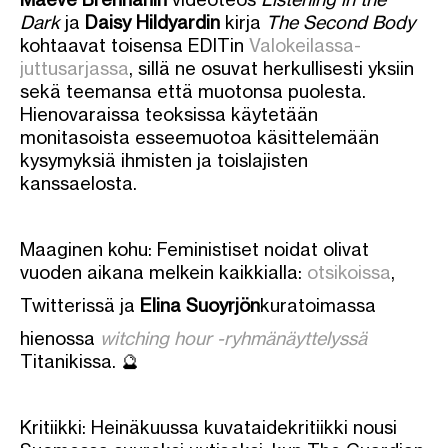
Dark
ja
Daisy Hildyardin
kirja
The Second Body
kohtaavat toisensa EDITin
Valokeilassa-
juttusarjassa
, sillä ne osuvat herkullisesti yksiin
sekä teemansa että muotonsa puolesta.
Hienovaraissa teoksissa käytetään
monitasoista esseemuotoa käsittelemään
kysymyksiä ihmisten ja toislajisten
kanssaelosta.
Maaginen kohu: Feministiset noidat olivat
vuoden aikana melkein kaikkialla:
otsikoissa
,
Twitterissä ja
Elina Suoyrjön
kuratoimassa
hienossa
witching hour -ryhmänäyttelyssä
Titanikissa. 🔮
Kritiikki: Heinäkuussa kuvataidekritiikki nousi