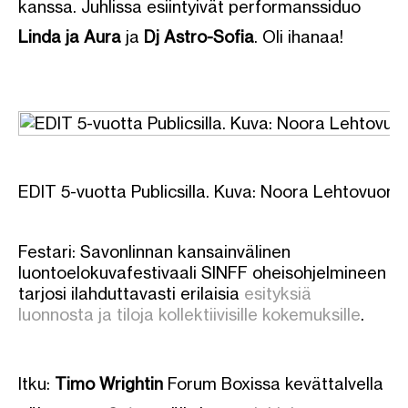
kanssa. Juhlissa esiintyivät performanssiduo
Linda ja Aura
ja
Dj Astro-Sofia
. Oli ihanaa!
EDIT 5-vuotta Publicsilla. Kuva: Noora Lehtovuori.
Festari: Savonlinnan kansainvälinen
luontoelokuvafestivaali SINFF oheisohjelmineen
tarjosi ilahduttavasti erilaisia
esityksiä
luonnosta ja tiloja kollektiivisille kokemuksille
.
Itku:
Timo Wrightin
Forum Boxissa kevättalvella