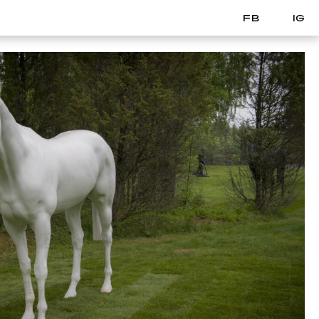
FB
IG