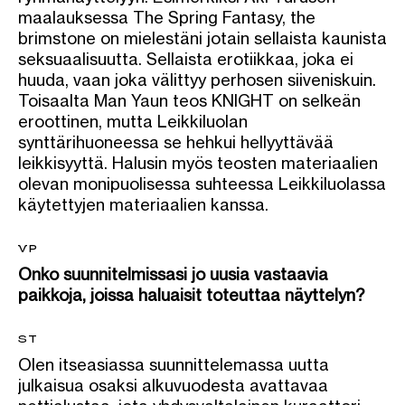
maalauksessa The Spring Fantasy, the
brimstone on mielestäni jotain sellaista kaunista
seksuaalisuutta. Sellaista erotiikkaa, joka ei
huuda, vaan joka välittyy perhosen siiveniskuin.
Toisaalta Man Yaun teos KNIGHT on selkeän
eroottinen, mutta Leikkiluolan
synttärihuoneessa se hehkui hellyyttävää
leikkisyyttä. Halusin myös teosten materiaalien
olevan monipuolisessa suhteessa Leikkiluolassa
käytettyjen materiaalien kanssa.
VP
Onko suunnitelmissasi jo uusia vastaavia
paikkoja, joissa haluaisit toteuttaa näyttelyn?
ST
Olen itseasiassa suunnittelemassa uutta
julkaisua osaksi alkuvuodesta avattavaa