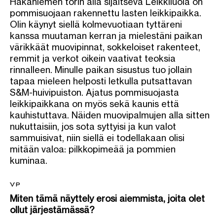
Hakaniemen torin alla sijaitseva Leikkiluola on
pommisuojaan rakennettu lasten leikkipaikka.
Olin käynyt siellä kolmevuotiaan tyttäreni
kanssa muutaman kerran ja mielestäni paikan
värikkäät muovipinnat, sokkeloiset rakenteet,
remmit ja verkot oikein vaativat teoksia
rinnalleen. Minulle paikan sisustus tuo jollain
tapaa mieleen helposti letkulla putsattavan
S&M-huivipuiston. Ajatus pommisuojasta
leikkipaikkana on myös sekä kaunis että
kauhistuttava. Näiden muovipalmujen alla sitten
nukuttaisiin, jos sota syttyisi ja kun valot
sammuisivat, niin siellä ei todellakaan olisi
mitään valoa: pilkkopimeää ja pommien
kuminaa.
VP
Miten tämä näyttely erosi aiemmista, joita olet
ollut järjestämässä?