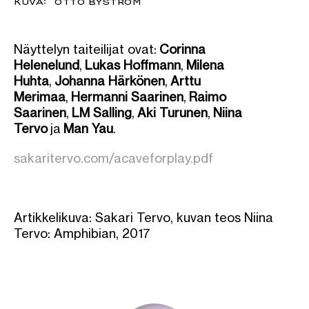
KUVA: OTTO BYSTRÖM
Näyttelyn taiteilijat ovat:
Corinna
Helenelund
,
Lukas Hoffmann
,
Milena
Huhta
,
Johanna Härkönen
,
Arttu
Merimaa
,
Hermanni Saarinen
,
Raimo
Saarinen
,
LM Salling
,
Aki Turunen
,
Niina
Tervo
ja
Man Yau
.
sakaritervo.com/acaveforplay.pdf
Artikkelikuva: Sakari Tervo, kuvan teos Niina
Tervo: Amphibian, 2017