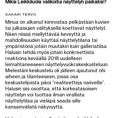
Miksi Leikkiluola valikoitui näyttelyn paikaksi?
SAKARI TERVO
Minua on alkanut kiinnostaa pelkästään kuvien
tai julkaisujen välityksellä koettavat näyttelyt.
Näen niissä miellyttävää keveyttä ja
mahdollisuuden käyttää näyttelytilana tai
ympäristönä jotain muutakin kuin galleriatilaa.
Halusin tehdä myös jotain konkreettista
reaktiona keväällä 2018 uudelleen
leimahtaneeseen näyttelyvuokrakeskusteluun.
Mielestäni keskustelu oli jälleen ajautunut ohi
aiheen ja tilanteeseen, jossa osa
keskustelijoista jakoi “realiteetteja naiiveille”.
Halusin siis osoittaa, että korkeatasoisen
näyttelyn voi tuottaa ilman virallista
näyttelytilaa ja vieläpä saada sille
kansainvälistä näkyvyyttä.