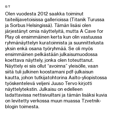
ST
Olen vuodesta 2012 saakka toiminut
taiteilijavetoisissa gallerioissa (Titanik Turussa
ja Sorbus Helsingissä). Tämän lisäsi olen
järjestänyt omia näyttelyitä, mutta A Cave for
Play oli ensimmäinen kerta kun olin vastuussa
ryhmänäyttelyn kuratoinnista ja suunnittelusta
yksin enkä osana työryhmää. Se oli myös
ensimmäinen pelkästään julkaisumuodossa
koettava näyttely, jonka olen toteuttanut.
Näyttely ei siis ollut “avoinna” yleisölle, vaan
siitä tuli julkinen koostamani pdf-julkaisun
kautta, johon tutkijatohtorina Aalto-yliopistossa
työskentelevä veljeni Juuso Tervo kirjotti
näyttelytekstin. Julkaisu on edelleen
ladattavissa nettisivuiltani ja tämän lisäksi kuvia
on levitetty verkossa muun muassa Tzvetnik-
blogin toimesta.