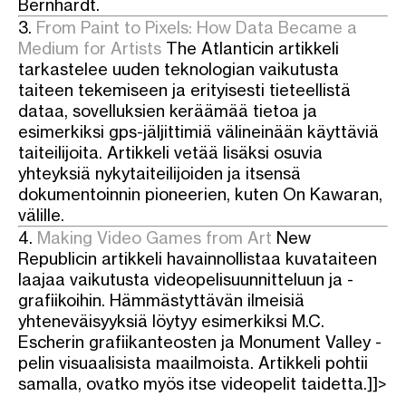
Bernhardt.
3.
From Paint to Pixels: How Data Became a
Medium for Artists
The Atlanticin artikkeli
tarkastelee uuden teknologian vaikutusta
taiteen tekemiseen ja erityisesti tieteellistä
dataa, sovelluksien keräämää tietoa ja
esimerkiksi gps-jäljittimiä välineinään käyttäviä
taiteilijoita. Artikkeli vetää lisäksi osuvia
yhteyksiä nykytaiteilijoiden ja itsensä
dokumentoinnin pioneerien, kuten On Kawaran,
välille.
4.
Making Video Games from Art
New
Republicin artikkeli havainnollistaa kuvataiteen
laajaa vaikutusta videopelisuunnitteluun ja -
grafiikoihin. Hämmästyttävän ilmeisiä
yhteneväisyyksiä löytyy esimerkiksi M.C.
Escherin grafiikanteosten ja Monument Valley -
pelin visuaalisista maailmoista. Artikkeli pohtii
samalla, ovatko myös itse videopelit taidetta.]]>