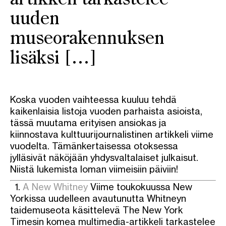
uuden
museorakennuksen
lisäksi […]
Koska vuoden vaihteessa kuuluu tehdä
kaikenlaisia listoja vuoden parhaista asioista,
tässä muutama erityisen ansiokas ja
kiinnostava kulttuurijournalistinen artikkeli viime
vuodelta. Tämänkertaisessa otoksessa
jylläsivät näköjään yhdysvaltalaiset julkaisut.
Niistä lukemista loman viimeisiin päiviin!
1.
A New Whitney
Viime toukokuussa New
Yorkissa uudelleen avautunutta Whitneyn
taidemuseota käsittelevä The New York
Timesin komea multimedia-artikkeli tarkastelee