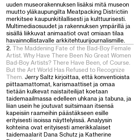
uuden museorakennuksen lisäksi mitä museon
muutto yläkaupungilta Meatpacking Districtiin
merkitsee kaupunkitilallisesti ja kulttuurisesti.
Multimediaosuudet ja rakennuksen ympärillä ja
sisällä liikkuvat animaatiot ovat omiaan tilaa
havainnollistavalle arkkitehtuurijournalismille.
2.
The Maddening Fate of the Bad-Boy Female
Artist. Why Have There Been No Great Women
Bad-Boy Artists? There Have Been, of Course.
But the Art World Has Refused to Recognize
Them.
Jerry Saltz kirjoittaa, että konventioista
piittaamattomat, karismaattiset ja omaa
tietään kulkevat naistaiteilijat koetaan
taidemaailmassa edelleen uhkana ja tabuna, ja
liian usein he joutuvat suitsimaan itsensä
kapeisiin raameihin päästäkseen esille
erityisesti isoissa näyttelyissä. Analyysin
kohteina ovat erityisesti amerikkalaiset
taidemaalarit Dana Schutz ja Katherine