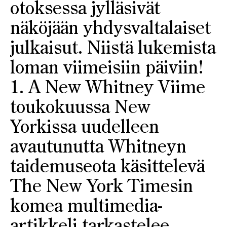
otoksessa jylläsivät
näköjään yhdysvaltalaiset
julkaisut. Niistä lukemista
loman viimeisiin päiviin!
1. A New Whitney Viime
toukokuussa New
Yorkissa uudelleen
avautunutta Whitneyn
taidemuseota käsittelevä
The New York Timesin
komea multimedia-
artikkeli tarkastelee