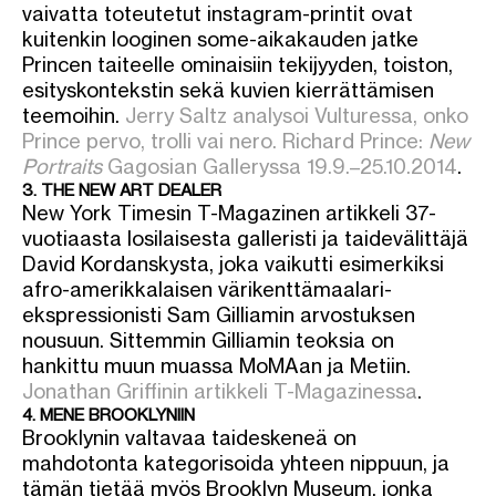
vaivatta toteutetut instagram-printit ovat
kuitenkin looginen some-aikakauden jatke
Princen taiteelle ominaisiin tekijyyden, toiston,
esityskontekstin sekä kuvien kierrättämisen
teemoihin.
Jerry Saltz analysoi Vulturessa, onko
Prince pervo, trolli vai nero.
Richard Prince:
New
Portraits
Gagosian Galleryssa 19.9.–25.10.2014
.
3. THE NEW ART DEALER
New York Timesin T-Magazinen artikkeli 37-
vuotiaasta losilaisesta galleristi ja taidevälittäjä
David Kordanskysta, joka vaikutti esimerkiksi
afro-amerikkalaisen värikenttämaalari-
ekspressionisti Sam Gilliamin arvostuksen
nousuun. Sittemmin Gilliamin teoksia on
hankittu muun muassa MoMAan ja Metiin.
Jonathan Griffinin artikkeli T-Magazinessa
.
4. MENE BROOKLYNIIN
Brooklynin valtavaa taideskeneä on
mahdotonta kategorisoida yhteen nippuun, ja
tämän tietää myös Brooklyn Museum, jonka