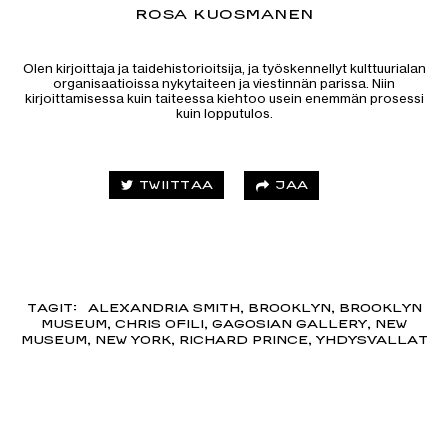
ROSA KUOSMANEN
Olen kirjoittaja ja taidehistorioitsija, ja työskennellyt kulttuurialan
organisaatioissa nykytaiteen ja viestinnän parissa. Niin
kirjoittamisessa kuin taiteessa kiehtoo usein enemmän prosessi
kuin lopputulos.
JAA
TWIITTAA
TAGIT:
ALEXANDRIA SMITH
,
BROOKLYN
,
BROOKLYN
MUSEUM
,
CHRIS OFILI
,
GAGOSIAN GALLERY
,
NEW
MUSEUM
,
NEW YORK
,
RICHARD PRINCE
,
YHDYSVALLAT