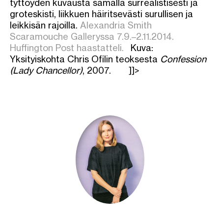
tyttöyden kuvausta samalla surrealistisesti ja
groteskisti, liikkuen häiritsevästi surullisen ja
leikkisän rajoilla.
Alexandria Smith
Scaramouche Galleryssa 7.9.–2.11.2014.
Huffington Post haastatteli.
Kuva:
Yksityiskohta Chris Ofilin teoksesta
Confession
(Lady Chancellor)
, 2007. ]]>