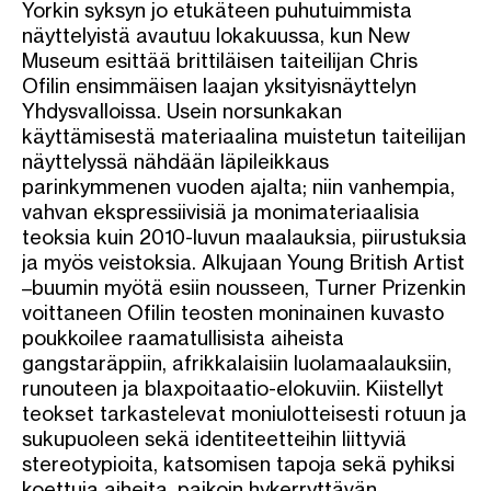
Yorkin syksyn jo etukäteen puhutuimmista
näyttelyistä avautuu lokakuussa, kun New
Museum esittää brittiläisen taiteilijan Chris
Ofilin ensimmäisen laajan yksityisnäyttelyn
Yhdysvalloissa. Usein norsunkakan
käyttämisestä materiaalina muistetun taiteilijan
näyttelyssä nähdään läpileikkaus
parinkymmenen vuoden ajalta; niin vanhempia,
vahvan ekspressiivisiä ja monimateriaalisia
teoksia kuin 2010-luvun maalauksia, piirustuksia
ja myös veistoksia. Alkujaan Young British Artist
–buumin myötä esiin nousseen, Turner Prizenkin
voittaneen Ofilin teosten moninainen kuvasto
poukkoilee raamatullisista aiheista
gangstaräppiin, afrikkalaisiin luolamaalauksiin,
runouteen ja blaxpoitaatio-elokuviin. Kiistellyt
teokset tarkastelevat moniulotteisesti rotuun ja
sukupuoleen sekä identiteetteihin liittyviä
stereotypioita, katsomisen tapoja sekä pyhiksi
koettuja aiheita, paikoin hykerryttävän