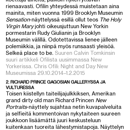
rienaavasti. Ofilin yhteydessä muistetaan aina
mainita, miten vuonna 1999 Brooklyn Museumin
Sensation
-näyttelyssä esillä ollut teos
The Holy
Virgin Mary
johti oikeusjuttuun New Yorkin
pormestarin Rudy Giulianin ja Brooklyn
Museumin välillä. Odotettavissa lienee jälleen
polemiikkia, ja niinpä myös runsaasti yleisöä.
Selkeä place to be.
Suuren Calvin Tomkinsin
suuri artikkeli Ofilista uusimmassa New
Yorkerissa.
Chris Ofili: Night and Day New
Museumissa 29.10.2014–1.2.2015
2. RICHARD PRINCE GAGOSIAN GALLERYSSA JA
VULTURESSA
Toisen kiistellyn taiteilijajulkkiksen, Amerikan
grand dirty old man Richard Princen
New
Portraits
-näyttely sujahtaa netin kuvapalveluita
ja selfieitä kommentoivan nykytaiteen suureen
joukkoon lisäämättä juuri keskusteluun
kuitenkaan tuoreita lähestymistapoja. Näyttelyn