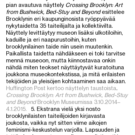
pian avautuva näyttely
Crossing Brooklyn: Art
from Bushwick, Bed-Stuy and Beyond
esittelee
Brooklynin eri kaupunginosista ryöppyävää
nykytaidetta 35 taiteilijalta ja kollektiivilta.
Näyttely levittäytyy museon lisäksi ulkotiloihin,
kaduille ja eri naapurustoihin, kuten
brooklynilainen taide niin usein muutenkin.
Paikallista taidetta nähdäkseen ei toki tarvitse
mennä museoon, mutta kiinnostavaa onkin
nähdä miten teokset näyttäytyvät kuratoituna
joukkona museokontekstissa, ja mitä erilaisten
tekijöiden ja yleisöjen kohtaaminen saa aikaan.
Huffington Post kertoo näyttelyn taustoista
.
Crossing Brooklyn: Art from Bushwick, Bed-Stuy
and Beyond
Brooklyn Museumissa 3.10.2014–
4.1.2015.
5. Ekstrana vielä yksi nosto
brooklynilaisten taiteilijoiden kirjavasta
joukosta, vaikka nyt sitten viime aikojen
feminismi-keskustelun varjolla. Lapsuuden ja