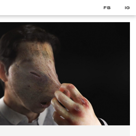
FB
IG