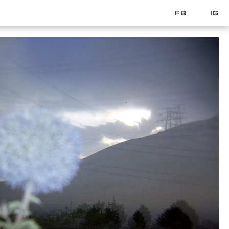
FB
IG