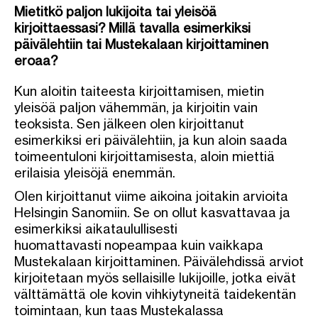
Mietitkö paljon lukijoita tai yleisöä
kirjoittaessasi? Millä tavalla esimerkiksi
päivälehtiin tai Mustekalaan kirjoittaminen
eroaa?
Kun aloitin taiteesta kirjoittamisen, mietin
yleisöä paljon vähemmän, ja kirjoitin vain
teoksista. Sen jälkeen olen kirjoittanut
esimerkiksi eri päivälehtiin, ja kun aloin saada
toimeentuloni kirjoittamisesta, aloin miettiä
erilaisia yleisöjä enemmän.
Olen kirjoittanut viime aikoina joitakin arvioita
Helsingin Sanomiin. Se on ollut kasvattavaa ja
esimerkiksi aikataulullisesti
huomattavasti nopeampaa kuin vaikkapa
Mustekalaan kirjoittaminen. Päivälehdissä arviot
kirjoitetaan myös sellaisille lukijoille, jotka eivät
välttämättä ole kovin vihkiytyneitä taidekentän
toimintaan, kun taas Mustekalassa