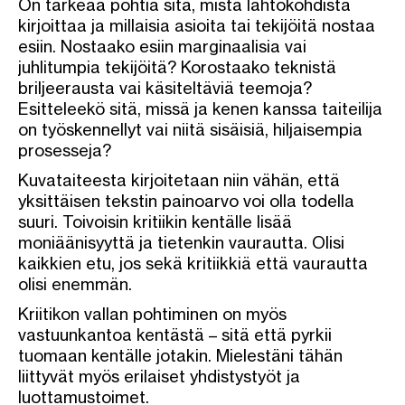
On tärkeää pohtia sitä, mistä lähtökohdista
kirjoittaa ja millaisia asioita tai tekijöitä nostaa
esiin. Nostaako esiin marginaalisia vai
juhlitumpia tekijöitä? Korostaako teknistä
briljeerausta vai käsiteltäviä teemoja?
Esitteleekö sitä, missä ja kenen kanssa taiteilija
on työskennellyt vai niitä sisäisiä, hiljaisempia
prosesseja?
Kuvataiteesta kirjoitetaan niin vähän, että
yksittäisen tekstin painoarvo voi olla todella
suuri. Toivoisin kritiikin kentälle lisää
moniäänisyyttä ja tietenkin vaurautta. Olisi
kaikkien etu, jos sekä kritiikkiä että vaurautta
olisi enemmän.
Kriitikon vallan pohtiminen on myös
vastuunkantoa kentästä – sitä että pyrkii
tuomaan kentälle jotakin. Mielestäni tähän
liittyvät myös erilaiset yhdistystyöt ja
luottamustoimet.