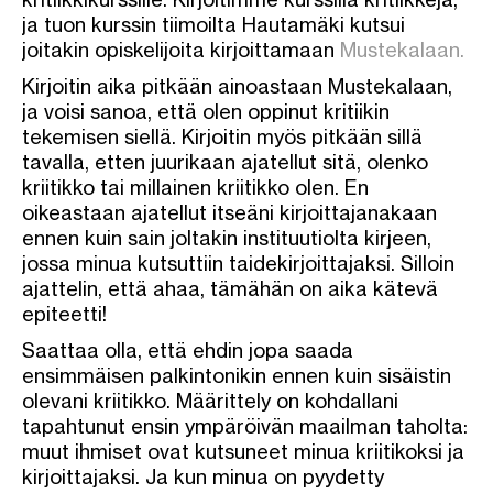
ja tuon kurssin tiimoilta Hautamäki kutsui
joitakin opiskelijoita kirjoittamaan
Mustekalaan.
Kirjoitin aika pitkään ainoastaan Mustekalaan,
ja voisi sanoa, että olen oppinut kritiikin
tekemisen siellä. Kirjoitin myös pitkään sillä
tavalla, etten juurikaan ajatellut sitä, olenko
kriitikko tai millainen kriitikko olen. En
oikeastaan ajatellut itseäni kirjoittajanakaan
ennen kuin sain joltakin instituutiolta kirjeen,
jossa minua kutsuttiin taidekirjoittajaksi. Silloin
ajattelin, että ahaa, tämähän on aika kätevä
epiteetti!
Saattaa olla, että ehdin jopa saada
ensimmäisen palkintonikin ennen kuin sisäistin
olevani kriitikko. Määrittely on kohdallani
tapahtunut ensin ympäröivän maailman taholta:
muut ihmiset ovat kutsuneet minua kriitikoksi ja
kirjoittajaksi. Ja kun minua on pyydetty