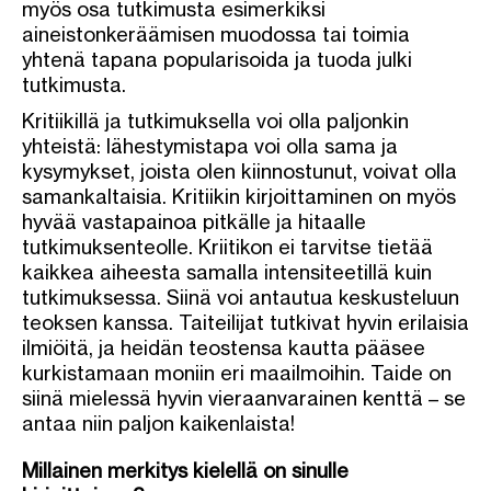
myös osa tutkimusta esimerkiksi
aineistonkeräämisen muodossa tai toimia
yhtenä tapana popularisoida ja tuoda julki
tutkimusta.
Kritiikillä ja tutkimuksella voi olla paljonkin
yhteistä: lähestymistapa voi olla sama ja
kysymykset, joista olen kiinnostunut, voivat olla
samankaltaisia. Kritiikin kirjoittaminen on myös
hyvää vastapainoa pitkälle ja hitaalle
tutkimuksenteolle. Kriitikon ei tarvitse tietää
kaikkea aiheesta samalla intensiteetillä kuin
tutkimuksessa. Siinä voi antautua keskusteluun
teoksen kanssa. Taiteilijat tutkivat hyvin erilaisia
ilmiöitä, ja heidän teostensa kautta pääsee
kurkistamaan moniin eri maailmoihin. Taide on
siinä mielessä hyvin vieraanvarainen kenttä – se
antaa niin paljon kaikenlaista!
Millainen merkitys kielellä on sinulle