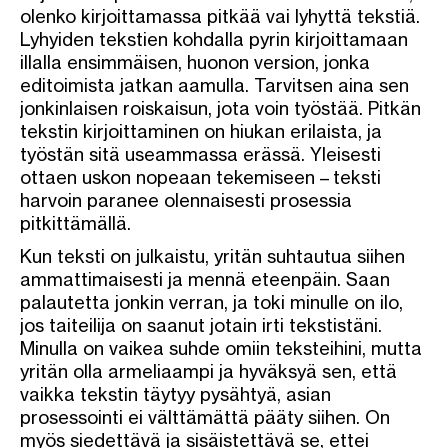
olenko kirjoittamassa pitkää vai lyhyttä tekstiä.
Lyhyiden tekstien kohdalla pyrin kirjoittamaan
illalla ensimmäisen, huonon version, jonka
editoimista jatkan aamulla. Tarvitsen aina sen
jonkinlaisen roiskaisun, jota voin työstää. Pitkän
tekstin kirjoittaminen on hiukan erilaista, ja
työstän sitä useammassa erässä. Yleisesti
ottaen uskon nopeaan tekemiseen – teksti
harvoin paranee olennaisesti prosessia
pitkittämällä.
Kun teksti on julkaistu, yritän suhtautua siihen
ammattimaisesti ja mennä eteenpäin. Saan
palautetta jonkin verran, ja toki minulle on ilo,
jos taiteilija on saanut jotain irti tekstistäni.
Minulla on vaikea suhde omiin teksteihini, mutta
yritän olla armeliaampi ja hyväksyä sen, että
vaikka tekstin täytyy pysähtyä, asian
prosessointi ei välttämättä pääty siihen. On
myös siedettävä ja sisäistettävä se, ettei