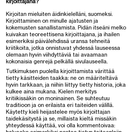
kirjoittajana?
Kirjoitan mieluiten äidinkielelläni, suomeksi.
Kirjoittaminen on minulle ajatusten ja
kokemusten sanallistamista. Pidän itseäni melko
kuivakan teoreettisena kirjoittajana, ja ihailen
esimerkiksi päivälehdissä uransa tehneitä
kriitikoita, jotka onnistuvat yhdessä lauseessa
olemaan hyvin viihdyttäviä tai avaamaan
kokonaisia genrejä pelkällä sivulauseella.
Tutkimuksen puolella kirjoittamista värittää
tietty käsitteiden taakka: ne on määriteltävä
hyvin tarkkaan, ja niihin liittyy tietty historia, joka
kulkee aina mukana. Kielen merkitys
kritiikissäkin on moninainen. Se suhteutuu
traditioon ja on erilaista eri taiteiden välillä.
Käytetty kieli heijastelee myös kirjoittajan
taidekäsitystä ja se, millaista kieltä missäkin
yhteydessä käyttää, voi olla kommentoivaa: