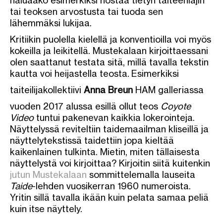
haluaako esimerkiksi nostaa tietyn taiteenlajin
tai teoksen arvostusta tai tuoda sen
lähemmäksi lukijaa.
Kritiikin puolella kielellä ja konventioilla voi myös
kokeilla ja leikitellä. Mustekalaan kirjoittaessani
olen saattanut testata sitä, millä tavalla tekstin
kautta voi heijastella teosta. Esimerkiksi
taiteilijakollektiivi
Anna Breun
HAM galleriassa
vuoden 2017 alussa esillä ollut teos
Coyote
Video
tuntui pakenevan kaikkia lokerointeja.
Näyttelyssä reviteltiin taidemaailman kliseillä ja
näyttelytekstissä taidettiin jopa kieltää
kaikenlainen tulkinta. Mietin, miten tällaisesta
näyttelystä voi kirjoittaa? Kirjoitin siitä kuitenkin
jutun Mustekalaan
sommittelemalla lauseita
Taide
-lehden vuosikerran 1960 numeroista.
Yritin sillä tavalla ikään kuin pelata samaa peliä
kuin itse näyttely.