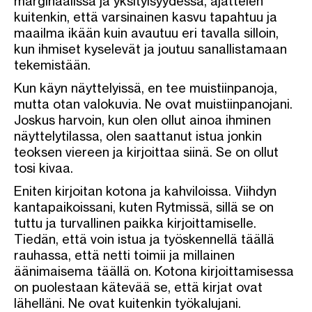
marginaalissa ja yksityisyydessä, ajattelen
kuitenkin, että varsinainen kasvu tapahtuu ja
maailma ikään kuin avautuu eri tavalla silloin,
kun ihmiset kyselevät ja joutuu sanallistamaan
tekemistään.
Kun käyn näyttelyissä, en tee muistiinpanoja,
mutta otan valokuvia. Ne ovat muistiinpanojani.
Joskus harvoin, kun olen ollut ainoa ihminen
näyttelytilassa, olen saattanut istua jonkin
teoksen viereen ja kirjoittaa siinä. Se on ollut
tosi kivaa.
Eniten kirjoitan kotona ja kahviloissa. Viihdyn
kantapaikoissani, kuten Rytmissä, sillä se on
tuttu ja turvallinen paikka kirjoittamiselle.
Tiedän, että voin istua ja työskennellä täällä
rauhassa, että netti toimii ja millainen
äänimaisema täällä on. Kotona kirjoittamisessa
on puolestaan kätevää se, että kirjat ovat
lähelläni. Ne ovat kuitenkin työkalujani.