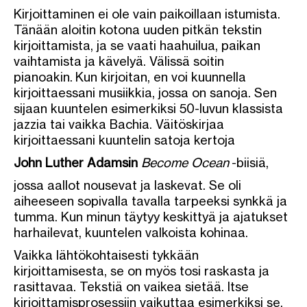
Kirjoittaminen ei ole vain paikoillaan istumista.
Tänään aloitin kotona uuden pitkän tekstin
kirjoittamista, ja se vaati haahuilua, paikan
vaihtamista ja kävelyä. Välissä soitin
pianoakin. Kun kirjoitan, en voi kuunnella
kirjoittaessani musiikkia, jossa on sanoja. Sen
sijaan kuuntelen esimerkiksi 50-luvun klassista
jazzia tai vaikka Bachia. Väitöskirjaa
kirjoittaessani kuuntelin satoja kertoja
John Luther Adamsin
Become Ocean
-biisiä,
jossa aallot nousevat ja laskevat. Se oli
aiheeseen sopivalla tavalla tarpeeksi synkkä ja
tumma. Kun minun täytyy keskittyä ja ajatukset
harhailevat, kuuntelen valkoista kohinaa.
Vaikka lähtökohtaisesti tykkään
kirjoittamisesta, se on myös tosi raskasta ja
rasittavaa. Tekstiä on vaikea sietää. Itse
kirjoittamisprosessiin vaikuttaa esimerkiksi se,