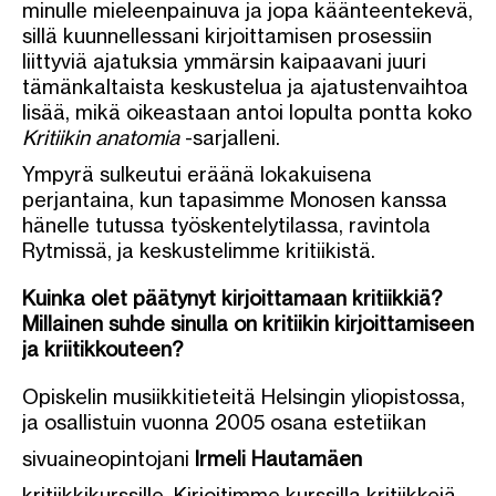
minulle mieleenpainuva ja jopa käänteentekevä,
sillä kuunnellessani kirjoittamisen prosessiin
liittyviä ajatuksia ymmärsin kaipaavani juuri
tämänkaltaista keskustelua ja ajatustenvaihtoa
lisää, mikä oikeastaan antoi lopulta pontta koko
Kritiikin anatomia
-sarjalleni.
Ympyrä sulkeutui eräänä lokakuisena
perjantaina, kun tapasimme Monosen kanssa
hänelle tutussa työskentelytilassa, ravintola
Rytmissä, ja keskustelimme kritiikistä.
Kuinka olet päätynyt kirjoittamaan kritiikkiä?
Millainen suhde sinulla on kritiikin kirjoittamiseen
ja kriitikkouteen?
Opiskelin musiikkitieteitä Helsingin yliopistossa,
ja osallistuin vuonna 2005 osana estetiikan
sivuaineopintojani
Irmeli Hautamäen
kritiikkikurssille. Kirjoitimme kurssilla kritiikkejä,