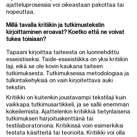
ajatteluprosessia voi oikeastaan pakottaa tai
nopeuttaa.
Millä tavalla kritiikin ja tutkimustekstin
kirjoittaminen eroavat? Koetko että ne voivat
tukea toisiaan?
Tapaani kirjoittaa taiteesta on luonnehdittu
esseistiseksi. Taide-esseistiikka on yksi kritiikin
laji, eikä se ole kovin kaukana taiteen
tutkimuksesta. Tutkimuksessa metodologiaa ja
tulkintakehyksiä on vain kirjoitettava auki
tekstiin.
Kritiikki on kuitenkin joustavampi tekstilaji kuin
vaikkapa tutkimusartikkeli, ja se sallii enemmän
kokeilemista. Ajattelenkin kritiikkiä tietynlaisena
tutkimuksen harjoituskenttänä tai
testilaboratoriona. Kritiikissä voin esimerkiksi
testata käsitteitä tai teorioita. Kritiikki voi olla