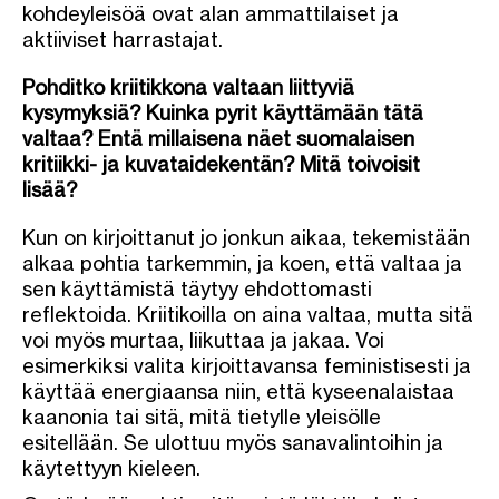
kohdeyleisöä ovat alan ammattilaiset ja
aktiiviset harrastajat.
Pohditko kriitikkona valtaan liittyviä
kysymyksiä? Kuinka pyrit käyttämään tätä
valtaa? Entä millaisena näet suomalaisen
kritiikki- ja kuvataidekentän? Mitä toivoisit
lisää?
Kun on kirjoittanut jo jonkun aikaa, tekemistään
alkaa pohtia tarkemmin, ja koen, että valtaa ja
sen käyttämistä täytyy ehdottomasti
reflektoida. Kriitikoilla on aina valtaa, mutta sitä
voi myös murtaa, liikuttaa ja jakaa. Voi
esimerkiksi valita kirjoittavansa feministisesti ja
käyttää energiaansa niin, että kyseenalaistaa
kaanonia tai sitä, mitä tietylle yleisölle
esitellään. Se ulottuu myös sanavalintoihin ja
käytettyyn kieleen.