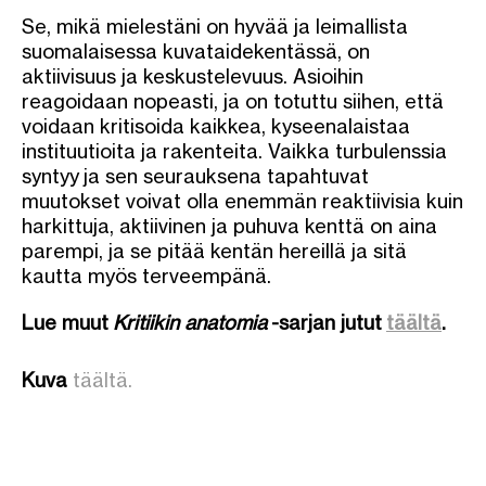
Se, mikä mielestäni on hyvää ja leimallista
suomalaisessa kuvataidekentässä, on
aktiivisuus ja keskustelevuus. Asioihin
reagoidaan nopeasti, ja on totuttu siihen, että
voidaan kritisoida kaikkea, kyseenalaistaa
instituutioita ja rakenteita. Vaikka turbulenssia
syntyy ja sen seurauksena tapahtuvat
muutokset voivat olla enemmän reaktiivisia kuin
harkittuja, aktiivinen ja puhuva kenttä on aina
parempi, ja se pitää kentän hereillä ja sitä
kautta myös terveempänä.
Lue muut
Kritiikin anatomia
-sarjan jutut
täältä
.
Kuva
täältä.