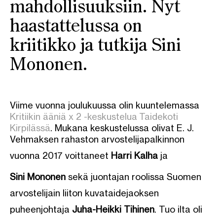
mahdollisuuksiin. Nyt
haastattelussa on
kriitikko ja tutkija Sini
Mononen.
Viime vuonna joulukuussa olin kuuntelemassa
Kritiikin ääniä x 2 -keskustelua
Taidekoti
Kirpilässä
. Mukana keskustelussa olivat E. J.
Vehmaksen rahaston arvostelijapalkinnon
vuonna 2017 voittaneet
Harri Kalha
ja
Sini Mononen
sekä juontajan roolissa Suomen
arvostelijain liiton kuvataidejaoksen
puheenjohtaja
Juha-Heikki Tihinen
. Tuo ilta oli